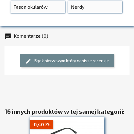
Fason okularów:
Nerdy
Komentarze (0)
chat
Bądź pierwszym który napisze recenzję
edit
16 innych produktów w tej samej kategorii:
-0,40 ZŁ