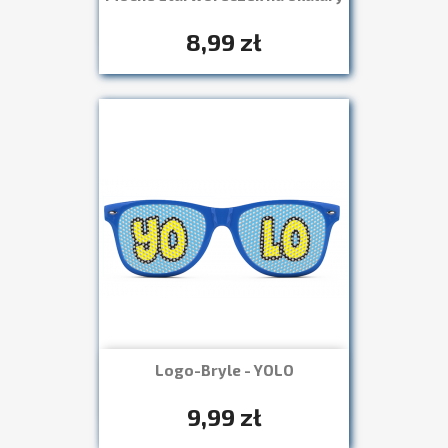

8,99 zł
Logo-Bryle - YOLO
Szybki podgląd

+7
9,99 zł