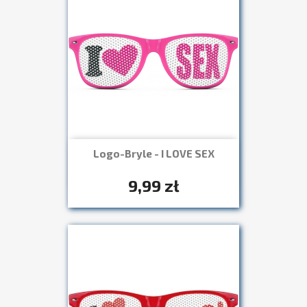
Logo-Bryle - I LOVE SEX
Szybki podgląd

+7
9,99 zł