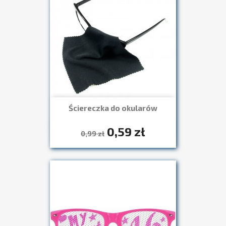
Ściereczka do okularów
0,59 zł
Szybki podgląd

0,99 zł