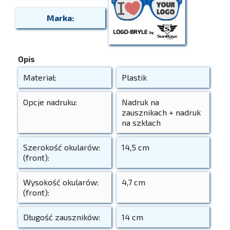
Marka:
Opis
Materiał:
Plastik
Opcje nadruku:
Nadruk na
zausznikach + nadruk
na szkłach
Szerokość okularów:
14,5 cm
(front):
Wysokość okularów:
4,7 cm
(front):
Długość zauszników:
14 cm