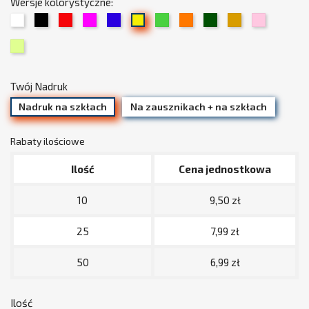
Wersje kolorystyczne:
01
02
03
05
06
08
09
13
15
19
07
Biały
Czarny
Czerwony
Fuksja
Chabrowy
Zielony
Pomarańczowy
Trawiasty
Beżowy
Jasny
Żółty
34
/
róż
Limonka
złoty
(pudrowy)
Twój Nadruk
Nadruk na szkłach
Na zausznikach + na szkłach
Rabaty ilościowe
Ilość
Cena jednostkowa
10
9,50 zł
25
7,99 zł
50
6,99 zł
Ilość