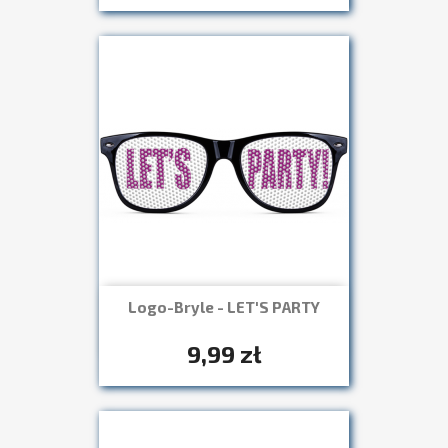
Logo-Bryle - LET'S PARTY
Szybki podgląd

+7
9,99 zł