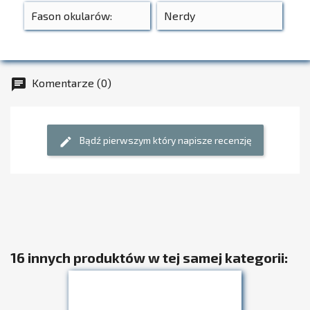
Fason okularów:
Nerdy
Komentarze (0)
chat
Bądź pierwszym który napisze recenzję
edit
16 innych produktów w tej samej kategorii: