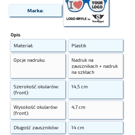
Marka:
Opis
Materiał:
Plastik
Opcje nadruku:
Nadruk na
zausznikach + nadruk
na szkłach
Szerokość okularów:
14,5 cm
(front):
Wysokość okularów:
4,7 cm
(front):
Długość zauszników:
14 cm