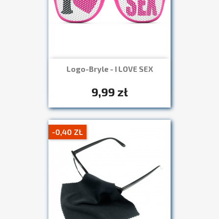
Logo-Bryle - I LOVE SEX
Szybki podgląd

+7
9,99 zł
-0,40 ZŁ