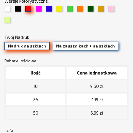
Wersje kolorystyczne:
01
02
05
06
07
08
09
13
15
19
03
Biały
Czarny
Fuksja
Chabrowy
Żółty
Zielony
Pomarańczowy
Trawiasty
Beżowy
Jasny
Czerwony
34
/
róż
Limonka
złoty
(pudrowy)
Twój Nadruk
Nadruk na szkłach
Na zausznikach + na szkłach
Rabaty ilościowe
Ilość
Cena jednostkowa
10
9,50 zł
25
7,99 zł
50
6,99 zł
Ilość