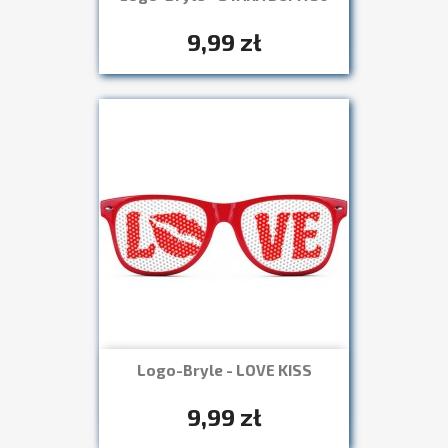

+7
9,99 zł
Logo-Bryle - LOVE KISS
Szybki podgląd

+7
9,99 zł