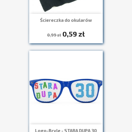
Ściereczka do okularów
0,59 zł
Szybki podgląd

0,99 zł
Logo-Bryle - STARA DUPA 30
Szybki podgląd