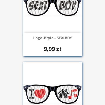
Logo-Bryle - SEXI BOY
Szybki podgląd

+7
9,99 zł