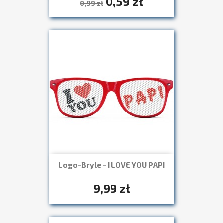
0,59 zł
Szybki podgląd

0,99 zł
Logo-Bryle - I LOVE YOU PAPI
Szybki podgląd

+7
9,99 zł