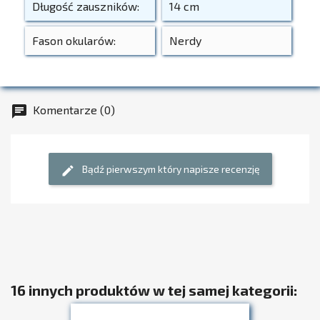
Długość zauszników:
14 cm
Fason okularów:
Nerdy
Komentarze (0)
chat
Bądź pierwszym który napisze recenzję
edit
16 innych produktów w tej samej kategorii: