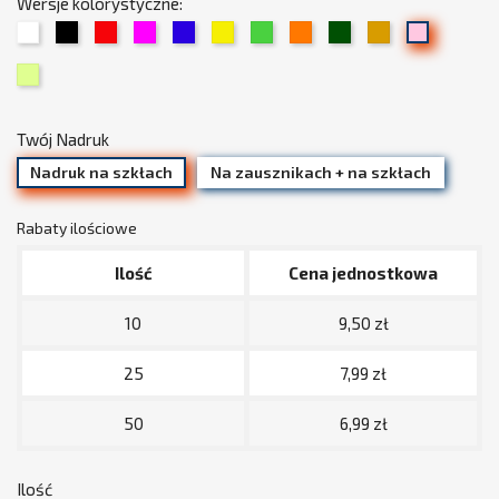
Wersje kolorystyczne:
01
02
03
05
06
07
08
09
13
15
19
Biały
Czarny
Czerwony
Fuksja
Chabrowy
Żółty
Zielony
Pomarańczowy
Trawiasty
Beżowy
Jasny
34
/
róż
Limonka
złoty
(pudrowy)
Twój Nadruk
Nadruk na szkłach
Na zausznikach + na szkłach
Rabaty ilościowe
Ilość
Cena jednostkowa
10
9,50 zł
25
7,99 zł
50
6,99 zł
Ilość