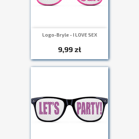
Logo-Bryle - I LOVE SEX
Szybki podgląd

+7
9,99 zł