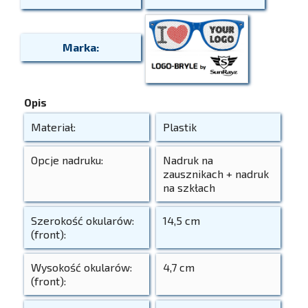
Marka:
Opis
Materiał:
Plastik
Opcje nadruku:
Nadruk na
zausznikach + nadruk
na szkłach
Szerokość okularów:
14,5 cm
(front):
Wysokość okularów:
4,7 cm
(front):