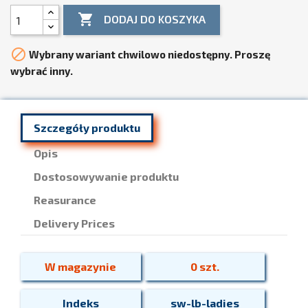

DODAJ DO KOSZYKA

Wybrany wariant chwilowo niedostępny. Proszę
wybrać inny.
Szczegóły produktu
Opis
Dostosowywanie produktu
Reasurance
Delivery Prices
W magazynie
0 szt.
Indeks
sw-lb-ladies