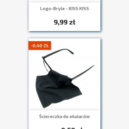
Logo-Bryle - KISS KISS
Szybki podgląd

+7
9,99 zł
-0,40 ZŁ
Ściereczka do okularów