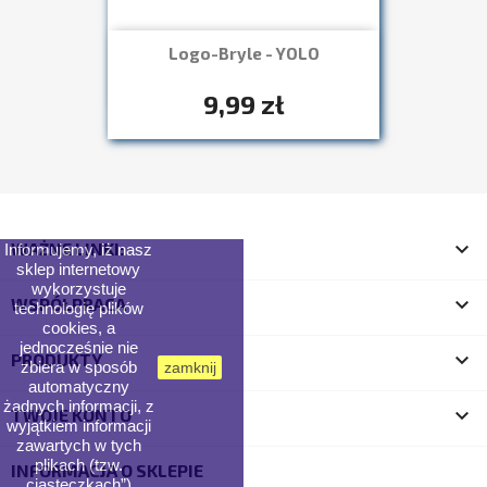
Logo-Bryle - YOLO
Szybki podgląd

+7
9,99 zł

WAŻNE LINKI:
Informujemy, iż nasz
sklep internetowy
wykorzystuje

WSPÓŁPRACA
technologię plików
cookies, a
jednocześnie nie

PRODUKTY
zbiera w sposób
zamknij
automatyczny
żadnych informacji, z

TWOJE KONTO
wyjątkiem informacji
zawartych w tych
plikach (tzw.
INFORMACJA O SKLEPIE
„ciasteczkach”).