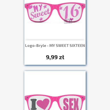
Logo-Bryle - MY SWEET SIXTEEN
Szybki podgląd

+7
9,99 zł