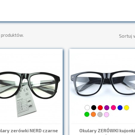
6 produktów.
Sortuj 
lary zerówki NERD czarne
Okulary ZERÓWKI kujonki
Szybki podgląd
Szybki podgląd

