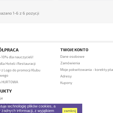
azano 1-6 z 6 pozycji
ÓŁPRACA
TWOJE KONTO
Dane osobowe
-10% dla nauczycieli!
Zamówienia
dla Hoteli i Restauracji
Moje pokwitowania - korekty pła
 z Logo do promocji Klubu
owego
Adresy
A HURTOWA
Kupony
DUKTY
je
rodukty
uje technologię plików cookies, a
 żadnych informacji, z wyjątkiem
zamknij
ściej kupowane