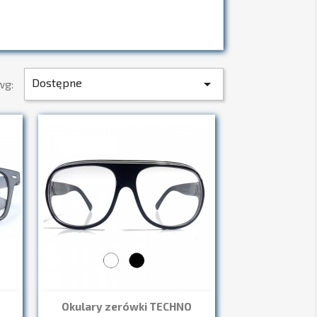
Dostępne

wg:
Okulary zerówki TECHNO
Szybki podgląd
