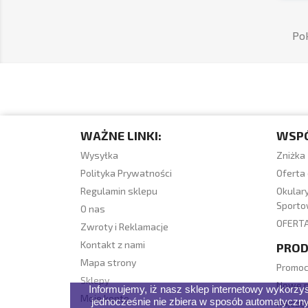
Pok
WAŻNE LINKI:
WSP
Wysyłka
Zniżka 
Polityka Prywatności
Oferta 
Regulamin sklepu
Okulary
Sport
O nas
OFERT
Zwroty i Reklamacje
Kontakt z nami
PRO
Mapa strony
Promoc
Sklepy
Nowe p
Informujemy, iż nasz sklep internetowy wykorzyst
Moje konto
jednocześnie nie zbiera w sposób automatyczny
Najczę