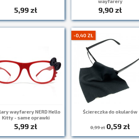
wayfarery
+
5,99 zł
9,90 zł
-0,40 ZŁ
lary wayfarery NERD Hello
Ściereczka do okularów
Szybki podgląd

Kitty - same oprawki
+1
5,99 zł
0,59 zł
Szybki podgląd

0,99 zł