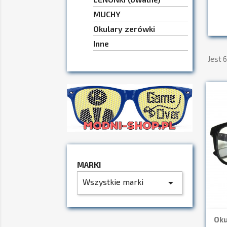
MUCHY
Okulary zerówki
Inne
Jest 
MARKI
Wszystkie marki
arrow_drop_down
Oku