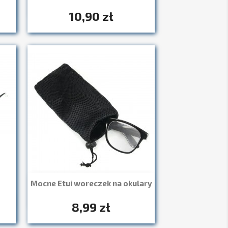
8
10,90 zł
Mocne Etui woreczek na okulary
Szybki podgląd

8,99 zł