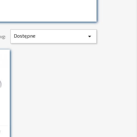
Dostępne

wg:
F