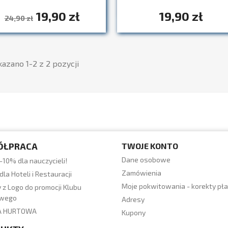
19,90 zł
19,90 zł
Szybki podgląd

24,90 zł
azano 1-2 z 2 pozycji
ÓŁPRACA
TWOJE KONTO
Dane osobowe
-10% dla nauczycieli!
Zamówienia
dla Hoteli i Restauracji
Moje pokwitowania - korekty pła
 z Logo do promocji Klubu
owego
Adresy
A HURTOWA
Kupony