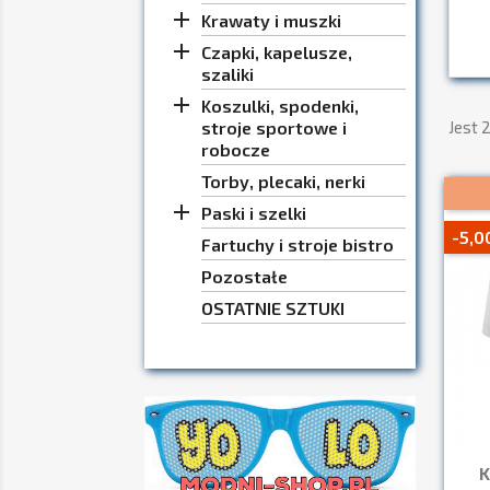

Krawaty i muszki

Czapki, kapelusze,
szaliki

Koszulki, spodenki,
stroje sportowe i
Jest 
robocze
Torby, plecaki, nerki

Paski i szelki
-5,0
Fartuchy i stroje bistro
Pozostałe
OSTATNIE SZTUKI
K