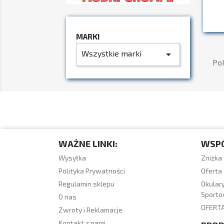
MARKI
Wszystkie marki
arrow_drop_down
Pok
WAŻNE LINKI:
WSP
Wysyłka
Zniżka 
Polityka Prywatności
Oferta 
Regulamin sklepu
Okulary
Sport
O nas
OFERT
Zwroty i Reklamacje
Kontakt z nami