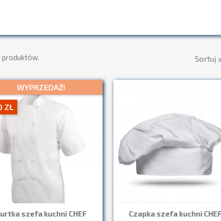
2 produktów.
Sortuj 
WYPRZEDAŻ!
0 ZŁ
urtka szefa kuchni CHEF
Czapka szefa kuchni CHE
Szybki podgląd
