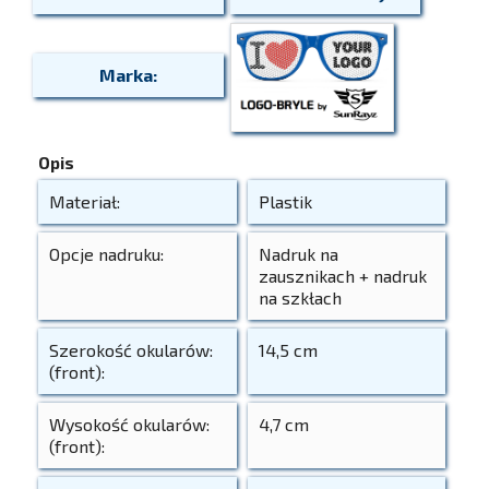
Marka:
Opis
Materiał:
Plastik
Opcje nadruku:
Nadruk na
zausznikach + nadruk
na szkłach
Szerokość okularów:
14,5 cm
(front):
Wysokość okularów:
4,7 cm
(front):