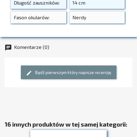
Długość zauszników:
14 cm
Fason okularów:
Nerdy
Komentarze (0)
chat
Bądź pierwszym który napisze recenzję
edit
16 innych produktów w tej samej kategorii: