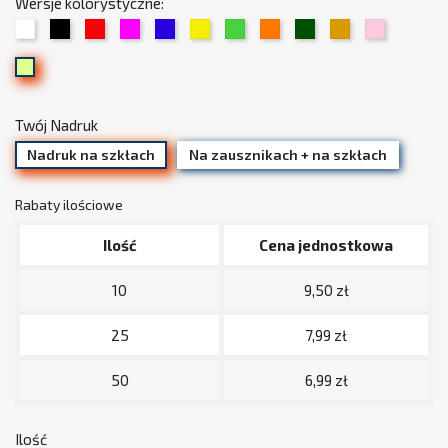
Wersje kolorystyczne:
01
02
03
05
06
07
08
09
13
15
19
Biały
Czarny
Czerwony
Fuksja
Chabrowy
Żółty
Zielony
Pomarańczowy
Trawiasty
Beżowy
Jasny
34
/
róż
Limonka
złoty
(pudrowy)
Twój Nadruk
Nadruk na szkłach
Na zausznikach + na szkłach
Rabaty ilościowe
Ilość
Cena jednostkowa
10
9,50 zł
25
7,99 zł
50
6,99 zł
Ilość