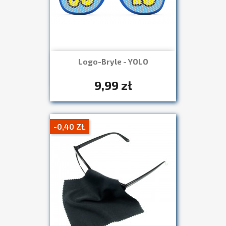
Logo-Bryle - YOLO
Szybki podgląd

+7
9,99 zł
-0,40 ZŁ