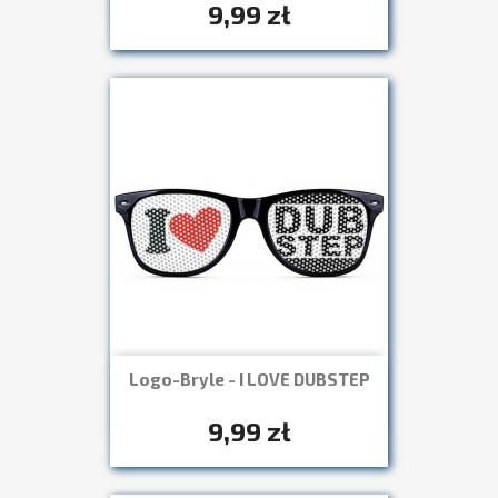
9,99 zł
Logo-Bryle - I LOVE DUBSTEP
Szybki podgląd

+7
9,99 zł