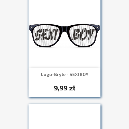
Logo-Bryle - SEXI BOY
Szybki podgląd

+7
9,99 zł