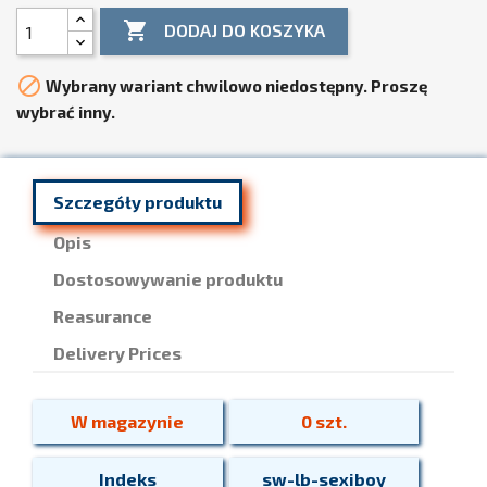

DODAJ DO KOSZYKA

Wybrany wariant chwilowo niedostępny. Proszę
wybrać inny.
Szczegóły produktu
Opis
Dostosowywanie produktu
Reasurance
Delivery Prices
W magazynie
0 szt.
Indeks
sw-lb-sexiboy