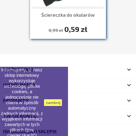
Ściereczka do okularów
0,59 zł
Szybki podgląd

0,99 zł

WAŻNE LINKI:
Informujemy, iż nasz
sklep internetowy
wykorzystuje

WSPÓŁPRACA
technologię plików
cookies, a
jednocześnie nie

PRODUKTY
zbiera w sposób
zamknij
automatyczny
żadnych informacji, z

TWOJE KONTO
wyjątkiem informacji
zawartych w tych
plikach (tzw.
INFORMACJA O SKLEPIE
„ciasteczkach”).