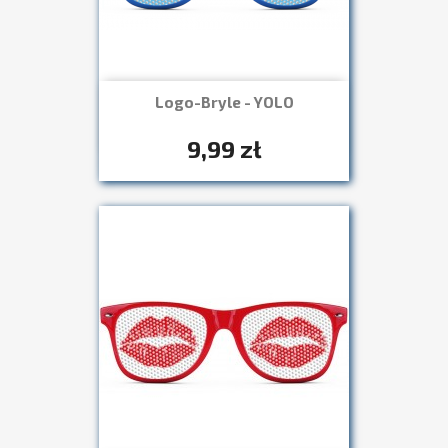
Logo-Bryle - YOLO
Szybki podgląd

+7
9,99 zł