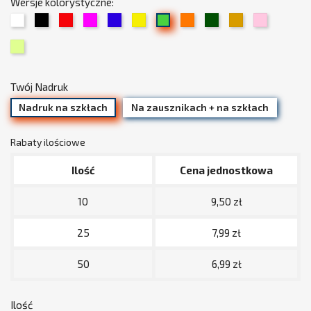
Wersje kolorystyczne:
01
02
03
05
06
07
09
13
15
19
08
Biały
Czarny
Czerwony
Fuksja
Chabrowy
Żółty
Pomarańczowy
Trawiasty
Beżowy
Jasny
Zielony
34
/
róż
Limonka
złoty
(pudrowy)
Twój Nadruk
Nadruk na szkłach
Na zausznikach + na szkłach
Rabaty ilościowe
Ilość
Cena jednostkowa
10
9,50 zł
25
7,99 zł
50
6,99 zł
Ilość