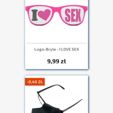
Logo-Bryle - I LOVE SEX
Szybki podgląd

+7
9,99 zł
-0,40 ZŁ