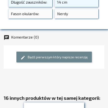
Długość zauszników:
14 cm
Fason okularów:
Nerdy
Komentarze (0)
chat
Bądź pierwszym który napisze recenzję
edit
16 innych produktów w tej samej kategorii: