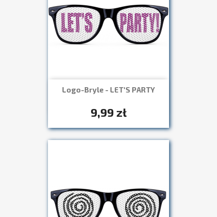
Logo-Bryle - LET'S PARTY
Szybki podgląd

+7
9,99 zł