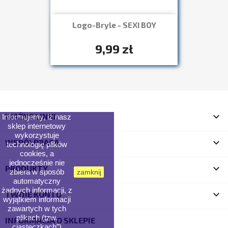
Logo-Bryle - SEXI BOY
Szybki podgląd

+7
9,99 zł

WAŻNE LINKI:
Informujemy, iż nasz
sklep internetowy
wykorzystuje

WSPÓŁPRACA
technologię plików
cookies, a
jednocześnie nie

PRODUKTY
zbiera w sposób
zamknij
automatyczny
żadnych informacji, z

TWOJE KONTO
wyjątkiem informacji
zawartych w tych
plikach (tzw.
INFORMACJA O SKLEPIE
„ciasteczkach”).