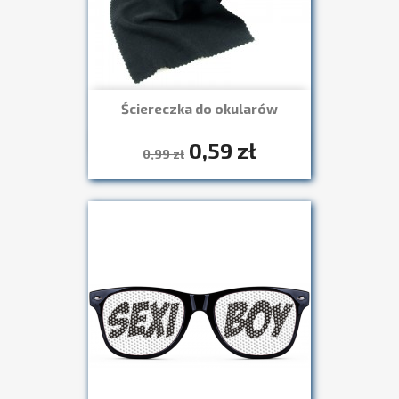
Ściereczka do okularów
0,59 zł
Szybki podgląd

0,99 zł