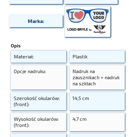
Marka:
Opis
Materiał:
Plastik
Opcje nadruku:
Nadruk na
zausznikach + nadruk
na szkłach
Szerokość okularów:
14,5 cm
(front):
Wysokość okularów:
4,7 cm
(front):