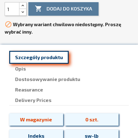

DODAJ DO KOSZYKA

Wybrany wariant chwilowo niedostępny. Proszę
wybrać inny.
Szczegóły produktu
Opis
Dostosowywanie produktu
Reasurance
Delivery Prices
W magazynie
0 szt.
Indeks
sw-lb