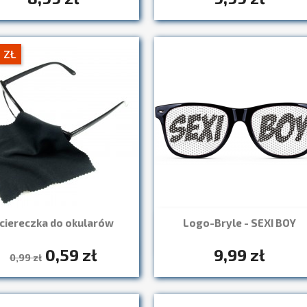
 ZŁ
ciereczka do okularów
Logo-Bryle - SEXI BOY
Szybki podgląd

+7
0,59 zł
9,99 zł
Szybki podgląd

0,99 zł