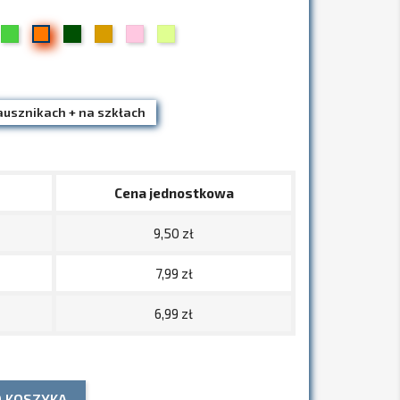
08
13
15
19
34
09
wy
łty
Zielony
Trawiasty
Beżowy
Jasny
Limonka
Pomarańczowy
/
róż
złoty
(pudrowy)
ausznikach + na szkłach
Cena jednostkowa
9,50 zł
7,99 zł
6,99 zł
O KOSZYKA