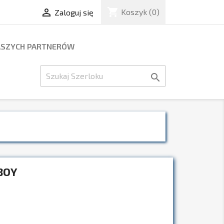
shopping_cart

Koszyk
(0)
Zaloguj się
ASZYCH PARTNERÓW

BOY