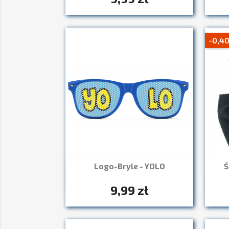
-0,40
Logo-Bryle - YOLO
Ś
Szybki podgląd

+7
9,99 zł