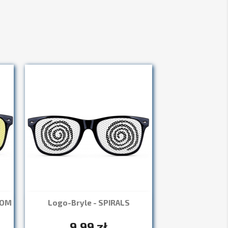
OOM
Logo-Bryle - SPIRALS
Szybki podgląd

+7
9,99 zł