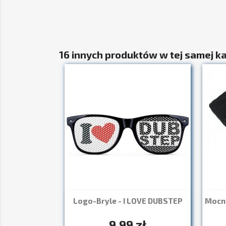
16 innych produktów w tej samej ka
Logo-Bryle - I LOVE DUBSTEP
Mocne
Szybki podgląd

+7
9,99 zł