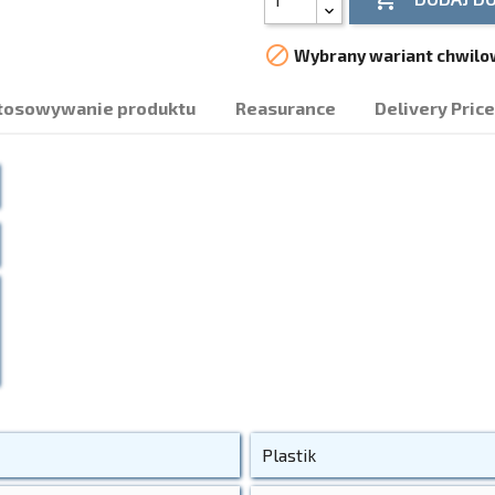

Wybrany wariant chwilow
tosowywanie produktu
Reasurance
Delivery Pric
Plastik