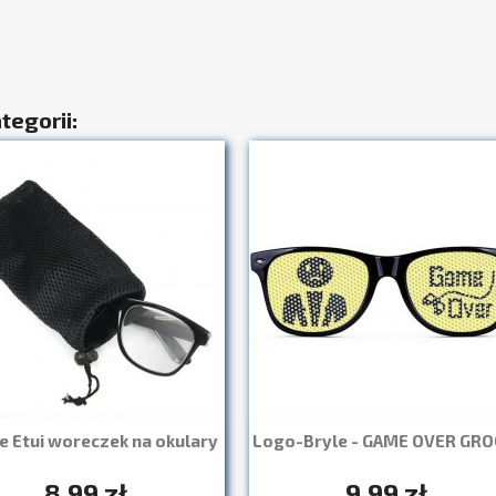
tegorii:
 Etui woreczek na okulary
Logo-Bryle - GAME OVER GR
Szybki podgląd
Szybki podgląd


+7
8,99 zł
9,99 zł