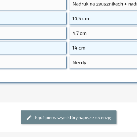
Nadruk na zausznikach + nad
14,5 cm
4,7 cm
14 cm
Nerdy
Bądź pierwszym który napisze recenzję
edit