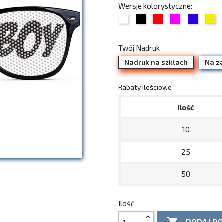
Wersje kolorystyczne:
01
02
03
05
06
07
Biały
Czarny
Czerwony
Fuksja
Chabro
Żó
Twój Nadruk
Nadruk na szkłach
Na z
Rabaty ilościowe
Ilość
10
25
50
Ilość

DODAJ D