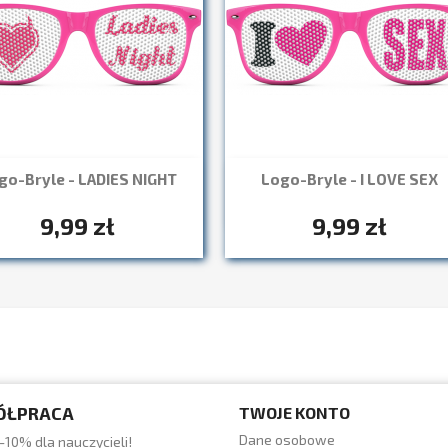
go-Bryle - LADIES NIGHT
Logo-Bryle - I LOVE SEX
Szybki podgląd
Szybki podgląd


+7
+7
9,99 zł
9,99 zł
ÓŁPRACA
TWOJE KONTO
Dane osobowe
-10% dla nauczycieli!