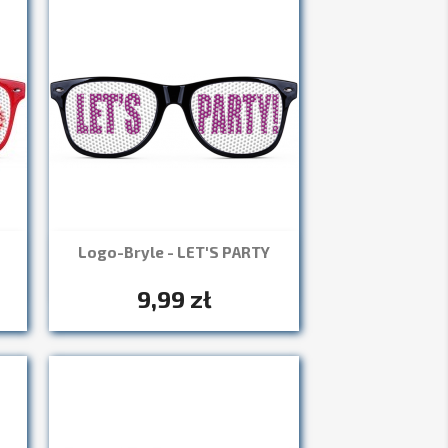
Logo-Bryle - LET'S PARTY
Szybki podgląd

+7
9,99 zł