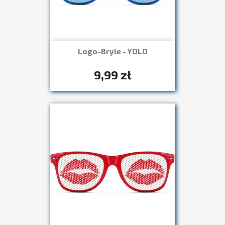
Logo-Bryle - YOLO
Szybki podgląd

+7
9,99 zł