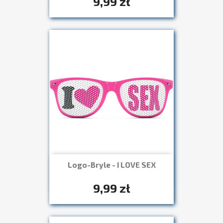
9,99 zł
Logo-Bryle - I LOVE SEX
Szybki podgląd

+7
9,99 zł