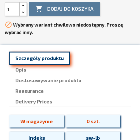

DODAJ DO KOSZYKA

Wybrany wariant chwilowo niedostępny. Proszę
wybrać inny.
Szczegóły produktu
Opis
Dostosowywanie produktu
Reasurance
Delivery Prices
W magazynie
0 szt.
Indeks
sw-lb