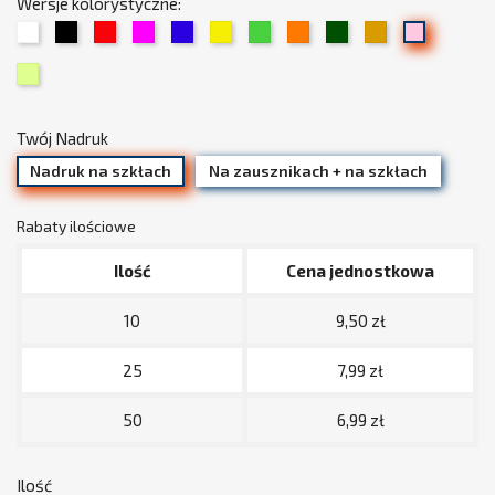
Wersje kolorystyczne:
01
02
03
05
06
07
08
09
13
15
19
Biały
Czarny
Czerwony
Fuksja
Chabrowy
Żółty
Zielony
Pomarańczowy
Trawiasty
Beżowy
Jasny
34
/
róż
Limonka
złoty
(pudrowy)
Twój Nadruk
Nadruk na szkłach
Na zausznikach + na szkłach
Rabaty ilościowe
Ilość
Cena jednostkowa
10
9,50 zł
25
7,99 zł
50
6,99 zł
Ilość