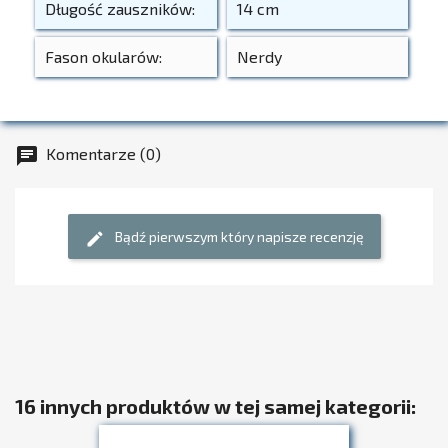
Długość zauszników:
14 cm
Fason okularów:
Nerdy
Komentarze (0)
chat
Bądź pierwszym który napisze recenzję
edit
16 innych produktów w tej samej kategorii: