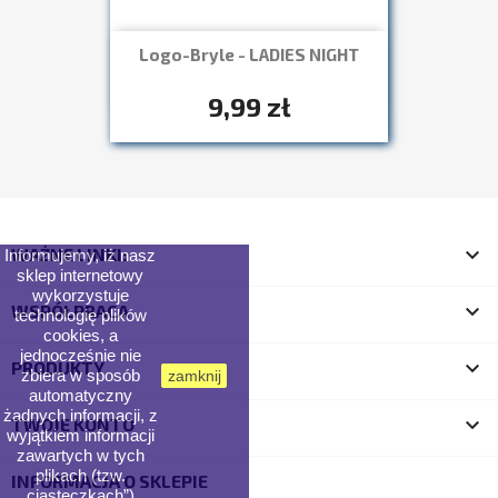
Logo-Bryle - LADIES NIGHT
Szybki podgląd

+7
9,99 zł

WAŻNE LINKI:
Informujemy, iż nasz
sklep internetowy
wykorzystuje

WSPÓŁPRACA
technologię plików
cookies, a
jednocześnie nie

PRODUKTY
zbiera w sposób
zamknij
automatyczny
żadnych informacji, z

TWOJE KONTO
wyjątkiem informacji
zawartych w tych
plikach (tzw.
INFORMACJA O SKLEPIE
„ciasteczkach”).