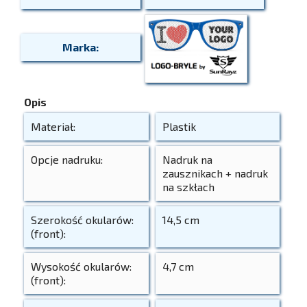
Marka:
Opis
Materiał:
Plastik
Opcje nadruku:
Nadruk na
zausznikach + nadruk
na szkłach
Szerokość okularów:
14,5 cm
(front):
Wysokość okularów:
4,7 cm
(front):