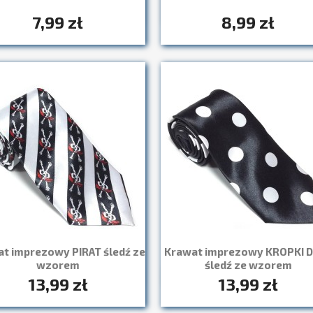
+13
+
7,99 zł
8,99 zł
t imprezowy PIRAT śledź ze
Krawat imprezowy KROPKI 
wzorem
śledź ze wzorem
13,99 zł
13,99 zł
Szybki podgląd
Szybki podgląd

