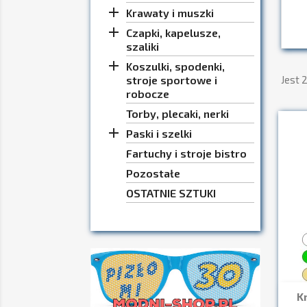

Krawaty i muszki

Czapki, kapelusze,
szaliki

Koszulki, spodenki,
stroje sportowe i
Jest 
robocze
Torby, plecaki, nerki

Paski i szelki
Fartuchy i stroje bistro
Pozostałe
OSTATNIE SZTUKI
K