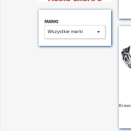
MARKI
Wszystkie marki
arrow_drop_down
Krawa