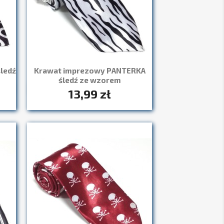
ledź
Krawat imprezowy PANTERKA
śledź ze wzorem
13,99 zł
Szybki podgląd
