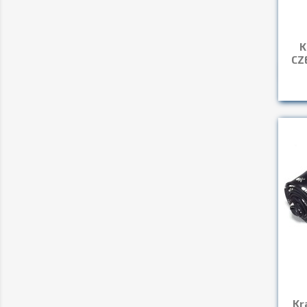
K
CZ
Kr