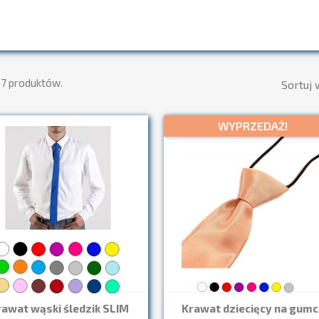
27 produktów.
Sortuj 
WYPRZEDAŻ!
rawat wąski śledzik SLIM
Krawat dziecięcy na gumc
Szybki podgląd
Szybki podgląd

