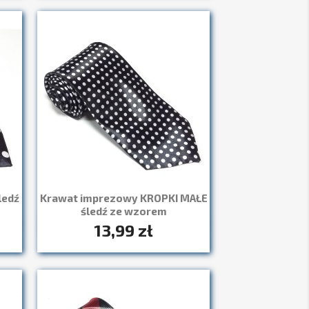
ledź
Krawat imprezowy KROPKI MAŁE
śledź ze wzorem
13,99 zł
Szybki podgląd
