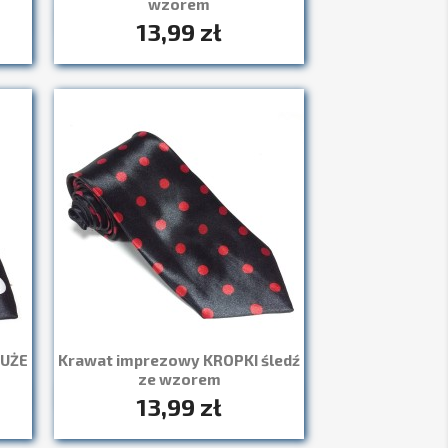
wzorem
3
13,99 zł
Szybki podgląd

DUŻE
Krawat imprezowy KROPKI śledź
ze wzorem
13,99 zł
Szybki podgląd
