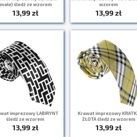
(małe) śledź ze wzorem
wzorem
13,99 zł
13,99 zł
Szybki podgląd
Szybki podgląd


awat imprezowy LABIRYNT
Krawat imprezowy KRATK
śledź ze wzorem
ZŁOTA śledź ze wzorem
13,99 zł
13,99 zł
Szybki podgląd
Szybki podgląd

