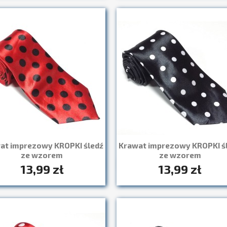
at imprezowy KROPKI śledź
Krawat imprezowy KROPKI ś
ze wzorem
ze wzorem
13,99 zł
13,99 zł
Szybki podgląd
Szybki podgląd

