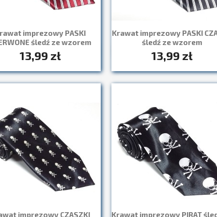
rawat imprezowy PASKI
Krawat imprezowy PASKI CZ
ERWONE śledź ze wzorem
śledź ze wzorem
13,99 zł
13,99 zł
Szybki podgląd
Szybki podgląd


awat imprezowy CZASZKI
Krawat imprezowy PIRAT śled