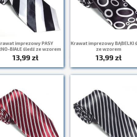
rawat imprezowy PASY
Krawat imprezowy BĄBELKI ś
NO-BIAŁE śledź ze wzorem
ze wzorem
13,99 zł
13,99 zł
Szybki podgląd
Szybki podgląd

