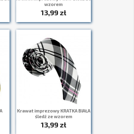
wzorem
13,99 zł
Szybki podgląd

A
Krawat imprezowy KRATKA BIAŁA
śledź ze wzorem
13,99 zł
Szybki podgląd
