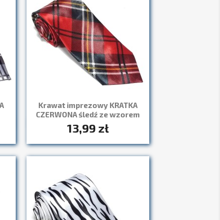
A
Krawat imprezowy KRATKA
CZERWONA śledź ze wzorem
13,99 zł
Szybki podgląd
