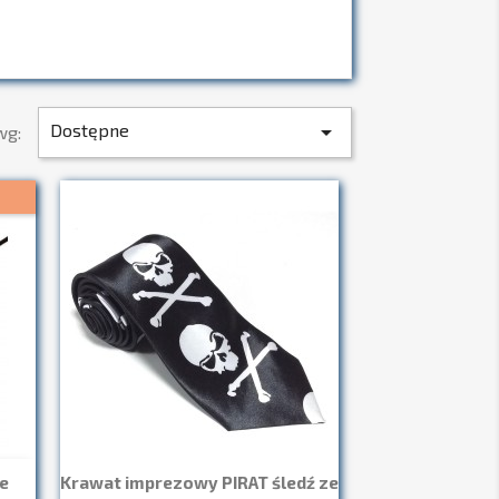
Dostępne

wg:
e
Krawat imprezowy PIRAT śledź ze