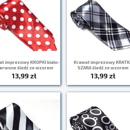
at imprezowy KROPKI biało-
Krawat imprezowy KRATK
erwone śledź ze wzorem
SZARA śledź ze wzorem
13,99 zł
13,99 zł
Szybki podgląd
Szybki podgląd

