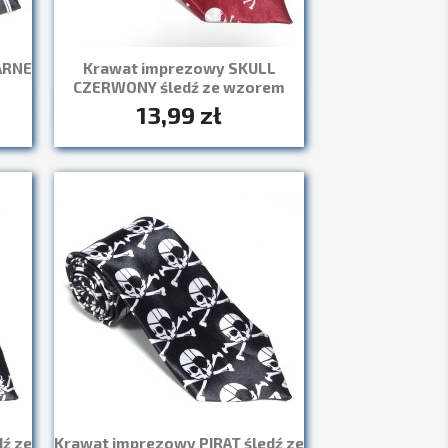
ARNE
Krawat imprezowy SKULL
CZERWONY śledź ze wzorem
13,99 zł
Szybki podgląd

ź ze
Krawat imprezowy PIRAT śledź ze