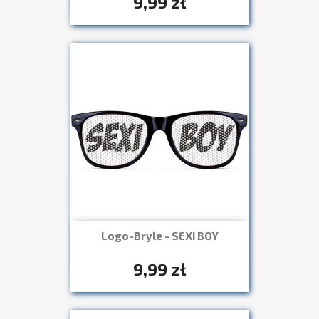
9,99 zł
Logo-Bryle - SEXI BOY
Szybki podgląd

+7
9,99 zł