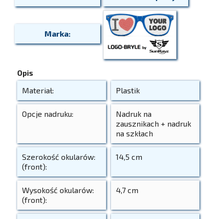
Marka:
Opis
Materiał:
Plastik
Opcje nadruku:
Nadruk na
zausznikach + nadruk
na szkłach
Szerokość okularów:
14,5 cm
(front):
Wysokość okularów:
4,7 cm
(front):