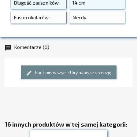
Długość zauszników:
14 cm
Fason okularów:
Nerdy
Komentarze (0)
chat
Bądź pierwszym który napisze recenzję
edit
16 innych produktów w tej samej kategorii: