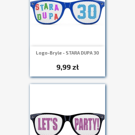
Logo-Bryle - STARA DUPA 30
Szybki podgląd

+7
9,99 zł