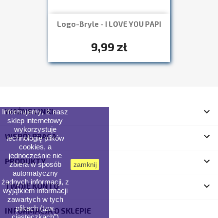
Logo-Bryle - I LOVE YOU PAPI
Szybki podgląd

+7
9,99 zł

WAŻNE LINKI:
Informujemy, iż nasz
sklep internetowy
wykorzystuje

WSPÓŁPRACA
technologię plików
cookies, a
jednocześnie nie

PRODUKTY
zbiera w sposób
zamknij
automatyczny
żadnych informacji, z

TWOJE KONTO
wyjątkiem informacji
zawartych w tych
plikach (tzw.
INFORMACJA O SKLEPIE
„ciasteczkach”).