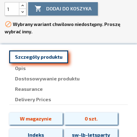

DODAJ DO KOSZYKA

Wybrany wariant chwilowo niedostępny. Proszę
wybrać inny.
Szczegóły produktu
Opis
Dostosowywanie produktu
Reasurance
Delivery Prices
W magazynie
0 szt.
Indeks
sw-lb-letsparty