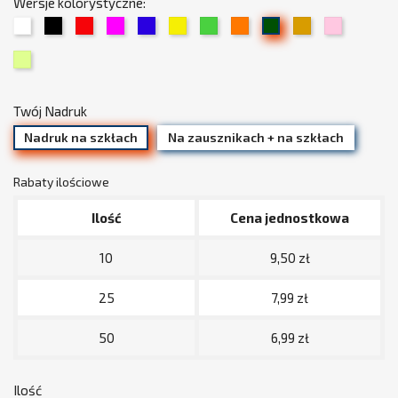
Wersje kolorystyczne:
01
02
03
05
06
07
08
09
15
19
13
Biały
Czarny
Czerwony
Fuksja
Chabrowy
Żółty
Zielony
Pomarańczowy
Beżowy
Jasny
Trawiasty
34
/
róż
Limonka
złoty
(pudrowy)
Twój Nadruk
Nadruk na szkłach
Na zausznikach + na szkłach
Rabaty ilościowe
Ilość
Cena jednostkowa
10
9,50 zł
25
7,99 zł
50
6,99 zł
Ilość