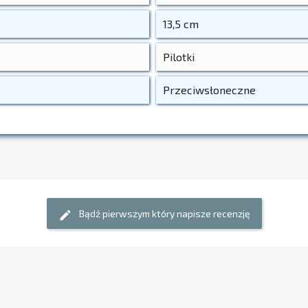
13,5 cm
Pilotki
Przeciwsłoneczne
Bądź pierwszym który napisze recenzję
edit