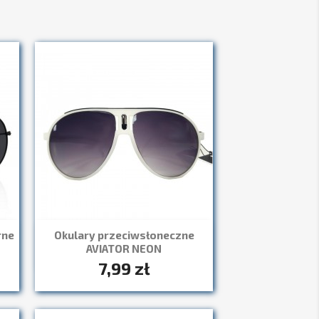
rne
Okulary przeciwsłoneczne
Szybki podgląd

AVIATOR NEON
+1
7,99 zł