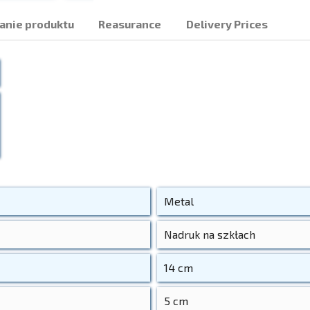
nie produktu
Reasurance
Delivery Prices
Metal
Nadruk na szkłach
14 cm
5 cm