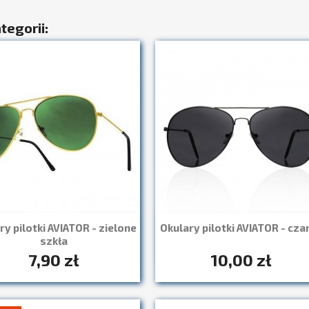
tegorii:
ry pilotki AVIATOR - zielone
Okulary pilotki AVIATOR - cza
Szybki podgląd
Szybki podgląd


szkła
7,90 zł
10,00 zł