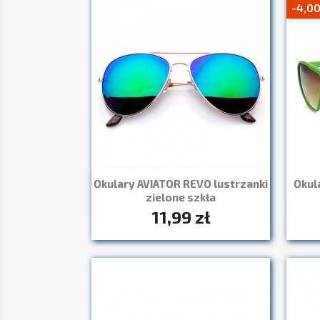
-4,00
Okulary AVIATOR REVO lustrzanki
Okula
Szybki podgląd

zielone szkła
11,99 zł