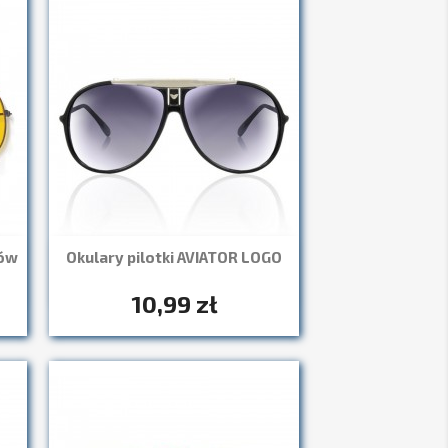
ców
Okulary pilotki AVIATOR LOGO
Szybki podgląd

10,99 zł