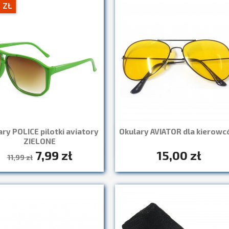
 ZŁ
ry POLICE pilotki aviatory
Okulary AVIATOR dla kierow
Szybki podgląd

ZIELONE
7,99 zł
15,00 zł
Szybki podgląd

11,99 zł