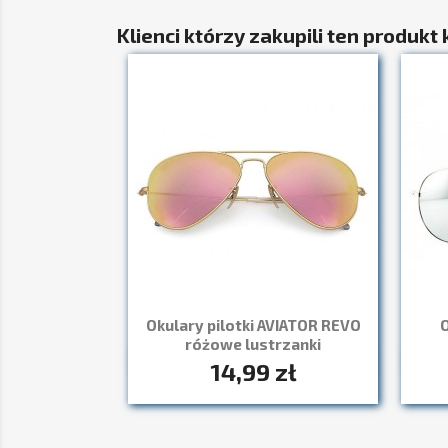
Klienci którzy zakupili ten produkt 
Okulary pilotki AVIATOR REVO
O
różowe lustrzanki
14,99 zł
Szybki podgląd
