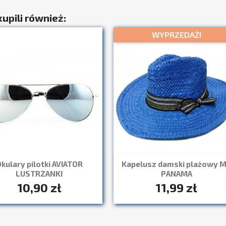
kupili również:
WYPRZEDAŻ!
kulary pilotki AVIATOR
Kapelusz damski plażowy 
Szybki podgląd

LUSTRZANKI
PANAMA
10,90 zł
11,99 zł
Szybki podgląd
