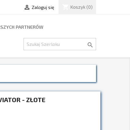
shopping_cart

Koszyk
(0)
Zaloguj się
ASZYCH PARTNERÓW

VIATOR - ZŁOTE