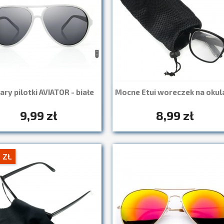
ary pilotki AVIATOR - białe
Mocne Etui woreczek na okul
Szybki podgląd

9,99 zł
8,99 zł
Szybki podgląd

 ZŁ