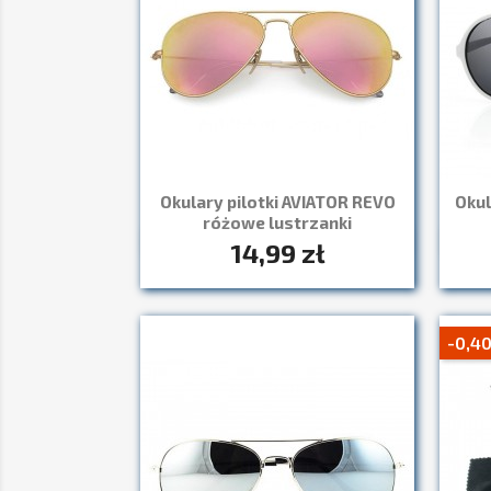
Okulary pilotki AVIATOR REVO
Okul
różowe lustrzanki
14,99 zł
Szybki podgląd

-0,40