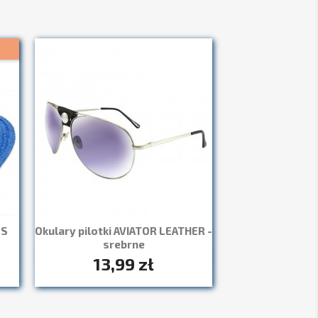
MS
Okulary pilotki AVIATOR LEATHER -
srebrne
13,99 zł
Szybki podgląd
